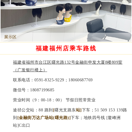
展示区
福建福州店乘车路线
福建省福州市台江区曙光路132号金融街申发大厦8楼809室
（广发银行楼上）
联系电话：
0591-8325-9229；18060687769
微信号：
18087199685
营业时间（9：00-18：00） 节假日照常营业
途径公交站：88 路到
[
曙光支路东
站]
下车；51 509 153 139路
到
[金融街万达广场站(曙光路)]
下车；地铁四号线 [鳌峰洲
站]C出口