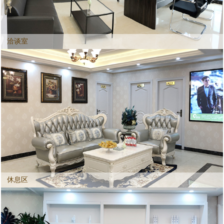
洽谈室
休息区