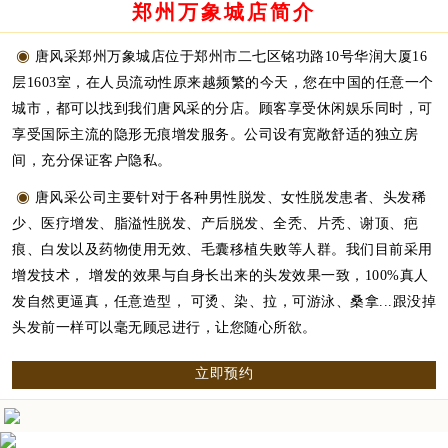
郑州万象城店简介
◉
唐风采郑州万象城店位于郑州市二七区铭功路10号华润大厦16
层1603室，在人员流动性原来越频繁的今天，您在中国的任意一个
城市，都可以找到我们唐风采的分店。顾客享受休闲娱乐同时，可
享受国际主流的隐形无痕增发服务。公司设有宽敞舒适的独立房
间，充分保证客户隐私。
◉
唐风采公司主要针对于各种男性脱发、女性脱发患者、头发稀
少、医疗增发、脂溢性脱发、产后脱发、全秃、片秃、谢顶、疤
痕、白发以及药物使用无效、毛囊移植失败等人群。我们目前采用
增发技术， 增发的效果与自身长出来的头发效果一致，100%真人
发自然更逼真，任意造型， 可烫、染、拉，可游泳、桑拿...跟没掉
头发前一样可以毫无顾忌进行，让您随心所欲。
立即预约